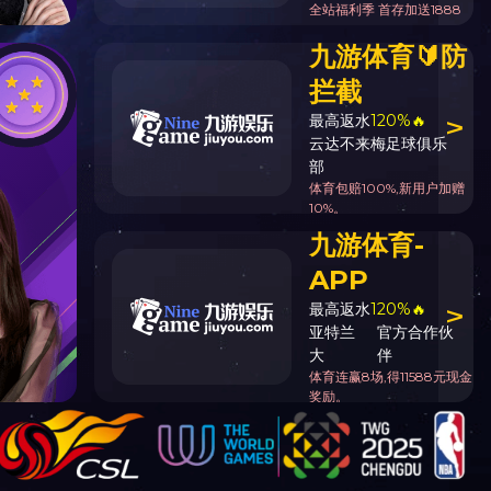
友情链接：
线（中国）唯一官方网站
|