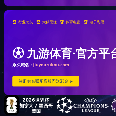
关于我们
浼
企业简介
暂时
组织架构
企业资质
企业荣誉
企业形象
工程设备
关于我们
|
企业荣誉
|
人才招聘
|
米兰平台app体育
|
leyu
|
开云官方版在线入口
|
星空web版界面入口
|
星空在线注册
|
星